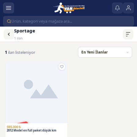
Sportage
1 ilan
1
ilan listeleniyor
SATILDI
985.000 ₺
2012 Model en full paket düşük km