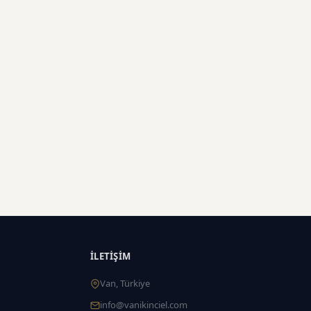
İLETIŞIM
Van, Türkiye
info@vanikinciel.com