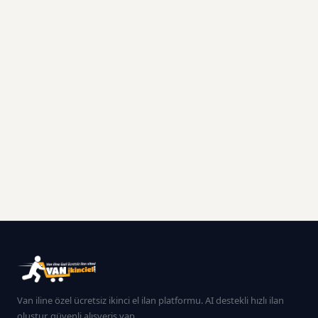
Van iline özel ücretsiz ikinci el ilan platformu. AI destekli hızlı ilan
oluştur, güvenli alışveriş yap.