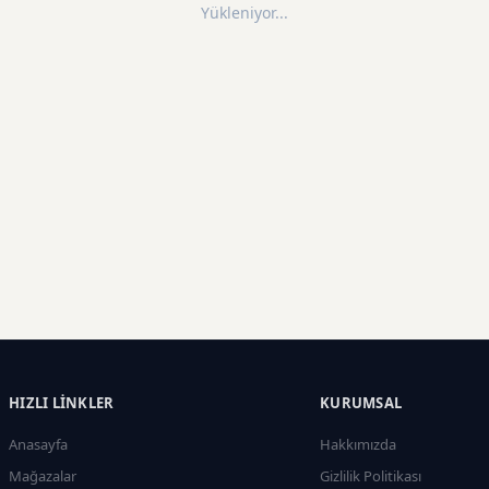
Yükleniyor...
HIZLI LINKLER
KURUMSAL
Anasayfa
Hakkımızda
Mağazalar
Gizlilik Politikası