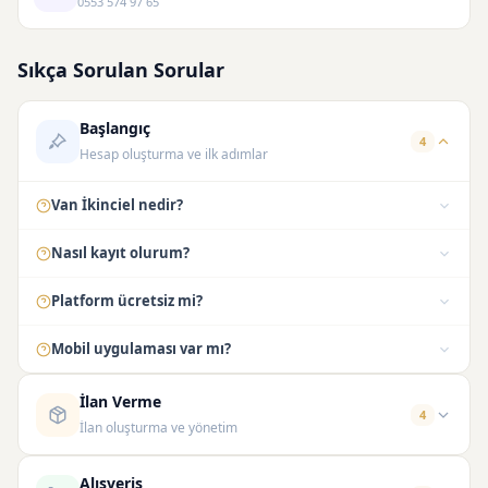
0553 574 97 65
Sıkça Sorulan Sorular
Başlangıç
4
Hesap oluşturma ve ilk adımlar
Van İkinciel nedir?
Nasıl kayıt olurum?
Platform ücretsiz mi?
Mobil uygulaması var mı?
İlan Verme
4
İlan oluşturma ve yönetim
Alışveriş