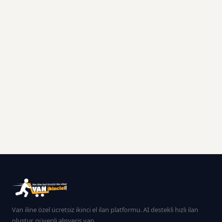
Van iline özel ücretsiz ikinci el ilan platformu. AI destekli hızlı ilan
oluştur, güvenli alışveriş yap.