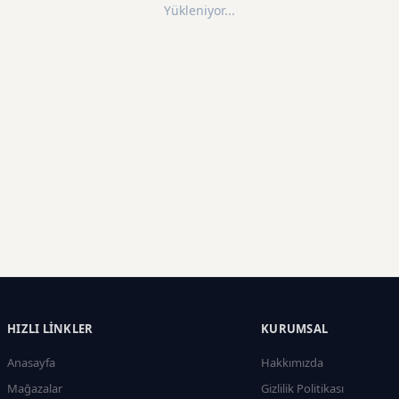
Yükleniyor...
HIZLI LINKLER
KURUMSAL
Anasayfa
Hakkımızda
Mağazalar
Gizlilik Politikası