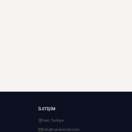
İLETIŞIM
Van, Türkiye
info@vanikinciel.com