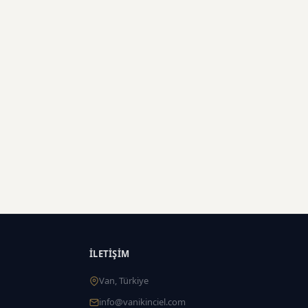
İLETIŞIM
Van, Türkiye
info@vanikinciel.com