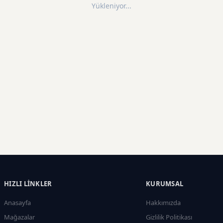
Yükleniyor...
HIZLI LINKLER
KURUMSAL
Anasayfa
Hakkımızda
Mağazalar
Gizlilik Politikası