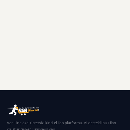
Van iline özel ücretsiz ikinci el ilan platformu. AI destekli hızlı ilan
oluştur, güvenli alışveriş yap.