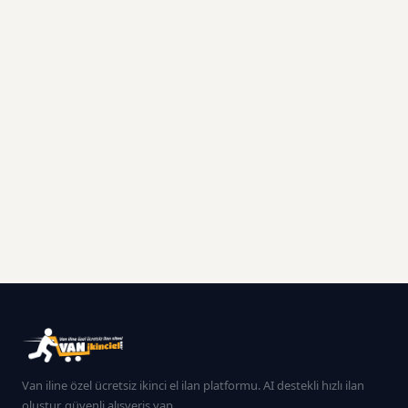
Van iline özel ücretsiz ikinci el ilan platformu. AI destekli hızlı ilan
oluştur, güvenli alışveriş yap.