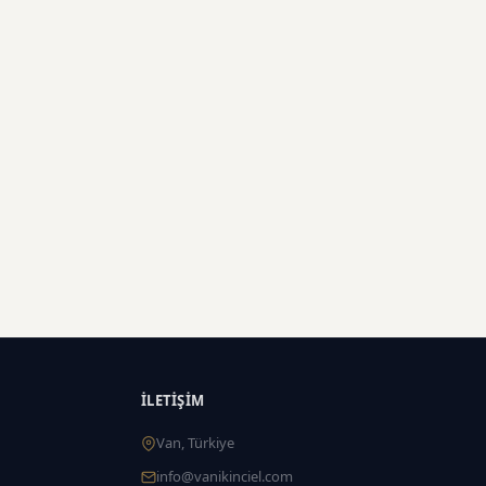
İLETIŞIM
Van, Türkiye
info@vanikinciel.com