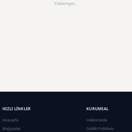
Yükleniyor...
HIZLI LINKLER
KURUMSAL
Anasayfa
Hakkımızda
Mağazalar
Gizlilik Politikası