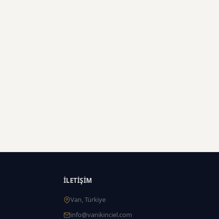
İLETIŞIM
Van, Türkiye
info@vanikinciel.com