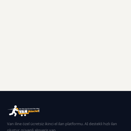
Van iline özel ücretsiz ikinci el ilan platformu. AI destekli hızlı ilan
oluştur, güvenli alışveriş yap.