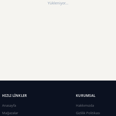
Yükleniyor...
HIZLI LINKLER
KURUMSAL
Anasayfa
Hakkımızda
Mağazalar
Gizlilik Politikası