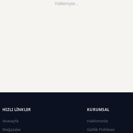
Yükleniyor...
HIZLI LINKLER
KURUMSAL
Anasayfa
Hakkımızda
Mağazalar
Gizlilik Politikası