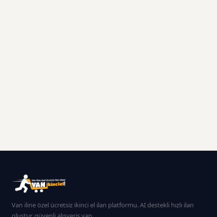
Van iline özel ücretsiz ikinci el ilan platformu. AI destekli hızlı ilan
oluştur, güvenli alışveriş yap.