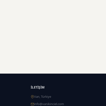
İLETIŞIM
Van, Türkiye
info@vanikinciel.com