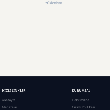
Yükleniyor...
HIZLI LINKLER
KURUMSAL
Anasayfa
Hakkımızda
Mağazalar
Gizlilik Politikası