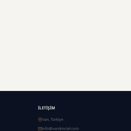
İLETIŞIM
Van, Türkiye
info@vanikinciel.com