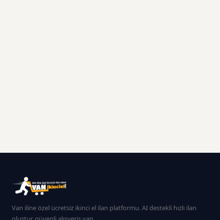
Van iline özel ücretsiz ikinci el ilan platformu. AI destekli hızlı ilan
oluştur, güvenli alışveriş yap.