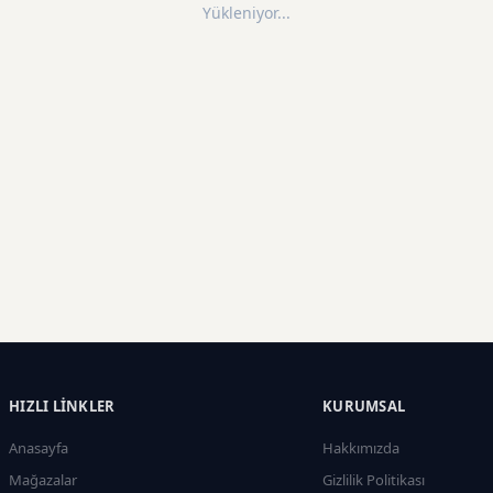
Yükleniyor...
HIZLI LINKLER
KURUMSAL
Anasayfa
Hakkımızda
Mağazalar
Gizlilik Politikası