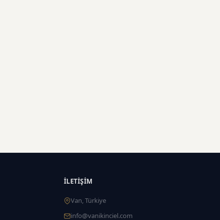
İLETIŞIM
Van, Türkiye
info@vanikinciel.com