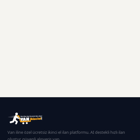
Van iline özel ücretsiz ikinci el ilan platformu. AI destekli hızlı ilan
oluştur, güvenli alışveriş yap.