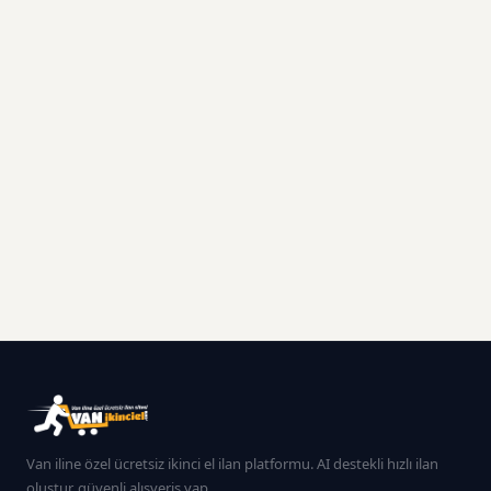
Van iline özel ücretsiz ikinci el ilan platformu. AI destekli hızlı ilan
oluştur, güvenli alışveriş yap.