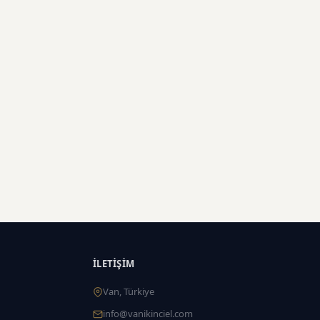
İLETIŞIM
Van, Türkiye
info@vanikinciel.com