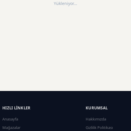
Yükleniyor...
HIZLI LINKLER
KURUMSAL
Anasayfa
Hakkımızda
Mağazalar
Gizlilik Politikası