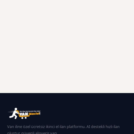
Van iline özel ücretsiz ikinci el ilan platformu. AI destekli hızlı ilan
oluştur, güvenli alışveriş yap.