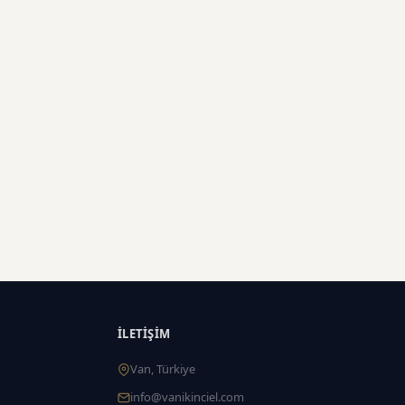
İLETIŞIM
Van, Türkiye
info@vanikinciel.com