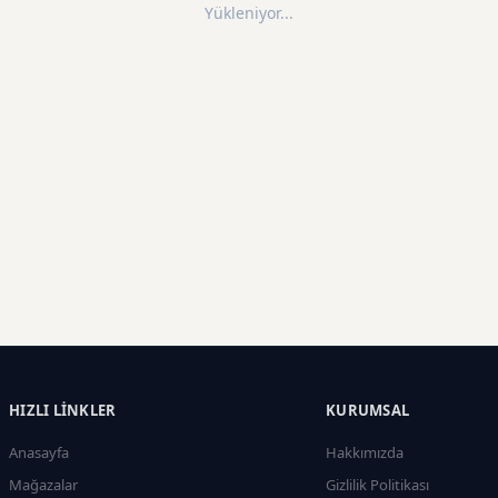
Yükleniyor...
HIZLI LINKLER
KURUMSAL
Anasayfa
Hakkımızda
Mağazalar
Gizlilik Politikası