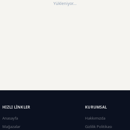
Yükleniyor...
HIZLI LINKLER
KURUMSAL
Anasayfa
Hakkımızda
Mağazalar
Gizlilik Politikası