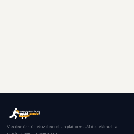
Van iline özel ücretsiz ikinci el ilan platformu. AI destekli hızlı ilan
oluştur, güvenli alışveriş yap.