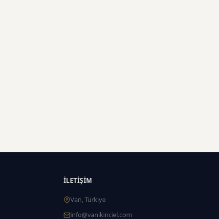
İLETIŞIM
Van, Türkiye
info@vanikinciel.com