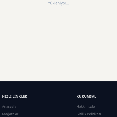
Yükleniyor...
HIZLI LINKLER
KURUMSAL
Anasayfa
Hakkımızda
Mağazalar
Gizlilik Politikası