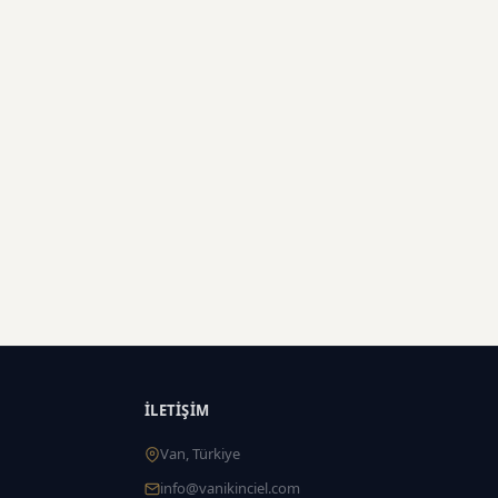
İLETIŞIM
Van, Türkiye
info@vanikinciel.com