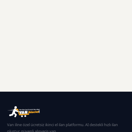
Van iline özel ücretsiz ikinci el ilan platformu. AI destekli hızlı ilan
oluştur, güvenli alışveriş yap.