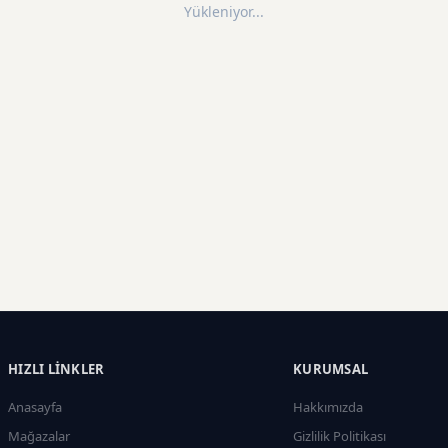
Yükleniyor...
HIZLI LINKLER
KURUMSAL
Anasayfa
Hakkımızda
Mağazalar
Gizlilik Politikası