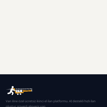
Van iline özel ücretsiz ikinci el ilan platformu. AI destekli hızlı ilan
oluştur, güvenli alışveriş yap.