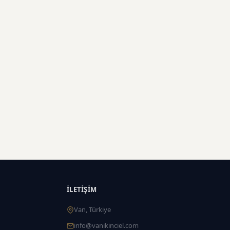
İLETIŞIM
Van, Türkiye
info@vanikinciel.com