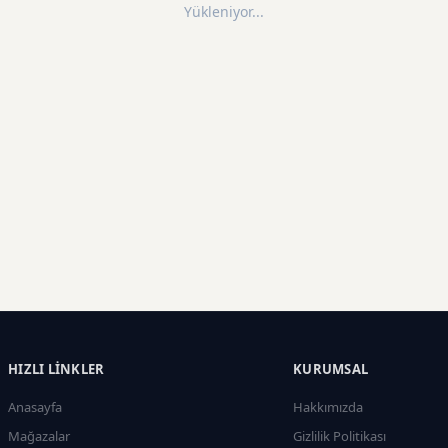
Yükleniyor...
HIZLI LINKLER
KURUMSAL
Anasayfa
Hakkımızda
Mağazalar
Gizlilik Politikası