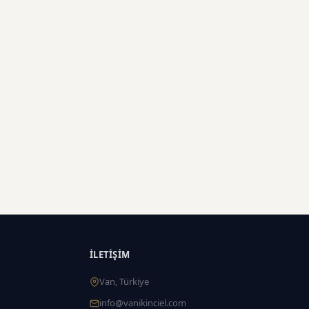
İLETIŞIM
Van, Türkiye
info@vanikinciel.com