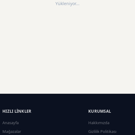
Yükleniyor...
HIZLI LINKLER
KURUMSAL
Anasayfa
Hakkımızda
Mağazalar
Gizlilik Politikası