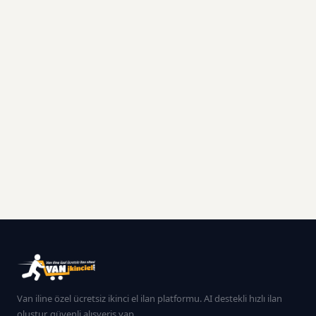
Van iline özel ücretsiz ikinci el ilan platformu. AI destekli hızlı ilan
oluştur, güvenli alışveriş yap.