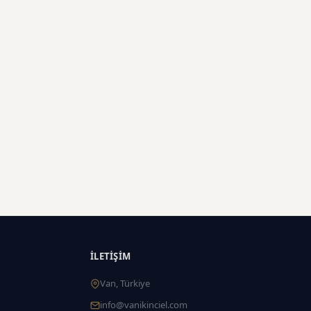
İLETIŞIM
Van, Türkiye
info@vanikinciel.com