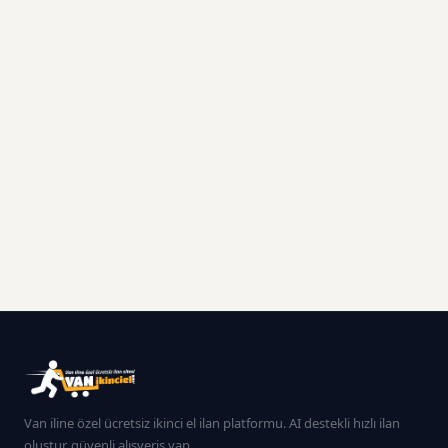
Van iline özel ücretsiz ikinci el ilan platformu. AI destekli hızlı ilan
oluştur, güvenli alışveriş yap.