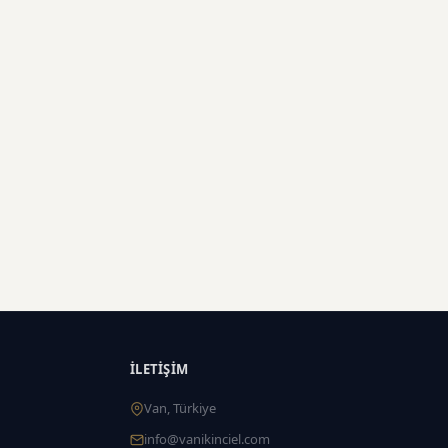
İLETIŞIM
Van, Türkiye
info@vanikinciel.com