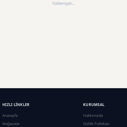
Yükleniyor...
HIZLI LINKLER
KURUMSAL
Anasayfa
Hakkımızda
Mağazalar
Gizlilik Politikası