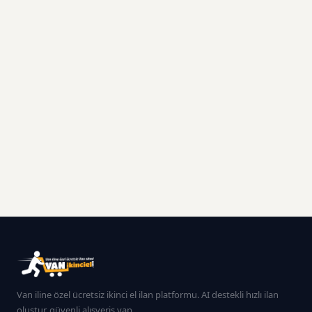
Van iline özel ücretsiz ikinci el ilan platformu. AI destekli hızlı ilan
oluştur, güvenli alışveriş yap.