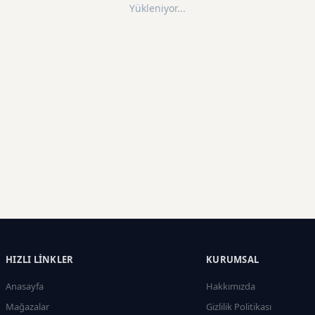
Yükleniyor...
HIZLI LINKLER
KURUMSAL
Anasayfa
Hakkımızda
Mağazalar
Gizlilik Politikası