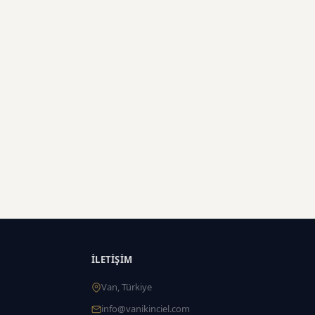
İLETIŞIM
Van, Türkiye
info@vanikinciel.com