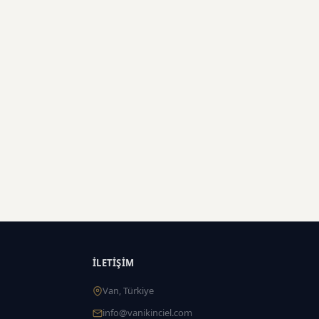
İLETIŞIM
Van, Türkiye
info@vanikinciel.com