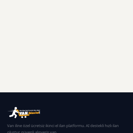
Van iline özel ücretsiz ikinci el ilan platformu. AI destekli hızlı ilan
oluştur, güvenli alışveriş yap.