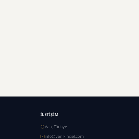
İLETIŞIM
Van, Türkiye
info@vanikinciel.com