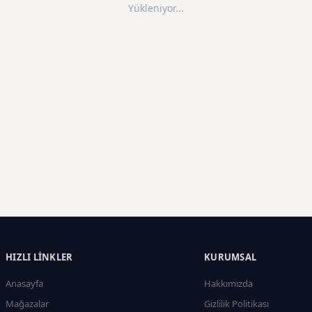
Yükleniyor...
HIZLI LINKLER
KURUMSAL
Anasayfa
Hakkımızda
Mağazalar
Gizlilik Politikası