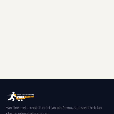
Van iline özel ücretsiz ikinci el ilan platformu. AI destekli hızlı ilan
oluştur, güvenli alışveriş yap.