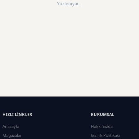
Yükleniyor...
HIZLI LINKLER
KURUMSAL
Anasayfa
Hakkımızda
Mağazalar
Gizlilik Politikası