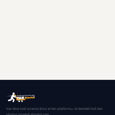
Van iline özel ücretsiz ikinci el ilan platformu. AI destekli hızlı ilan
oluştur, güvenli alışveriş yap.