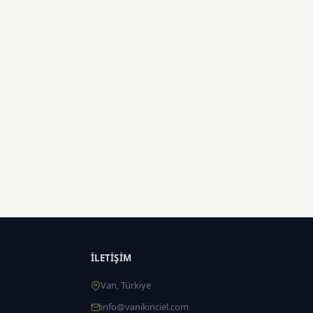
İLETIŞIM
Van, Türkiye
info@vanikinciel.com