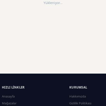
Yükleniyor...
HIZLI LINKLER
KURUMSAL
Anasayfa
Hakkımızda
Mağazalar
Gizlilik Politikası