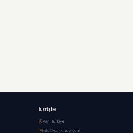
İLETIŞIM
Van, Türkiye
info@vanikinciel.com