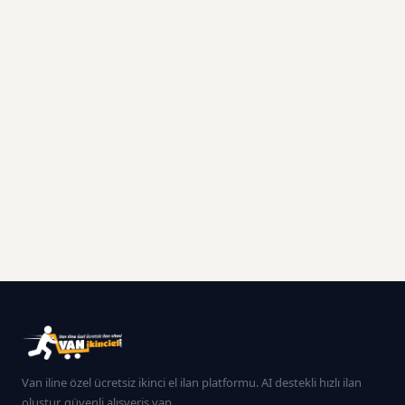
Van iline özel ücretsiz ikinci el ilan platformu. AI destekli hızlı ilan
oluştur, güvenli alışveriş yap.