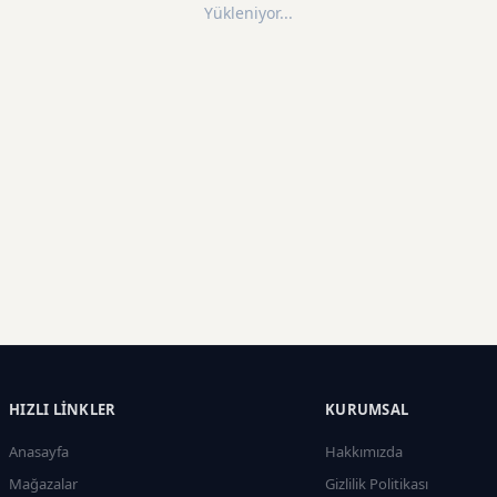
Yükleniyor...
HIZLI LINKLER
KURUMSAL
Anasayfa
Hakkımızda
Mağazalar
Gizlilik Politikası