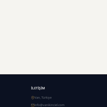
İLETIŞIM
Van, Türkiye
info@vanikinciel.com