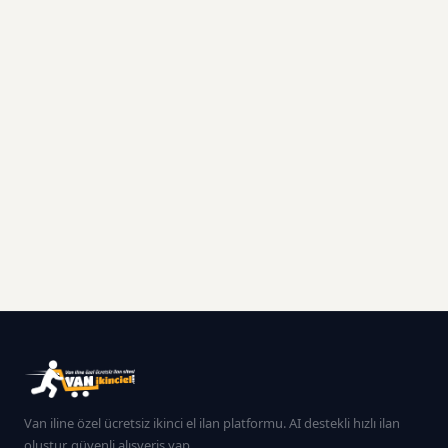
Van iline özel ücretsiz ikinci el ilan platformu. AI destekli hızlı ilan
oluştur, güvenli alışveriş yap.