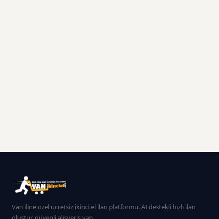
Van iline özel ücretsiz ikinci el ilan platformu. AI destekli hızlı ilan
oluştur, güvenli alışveriş yap.