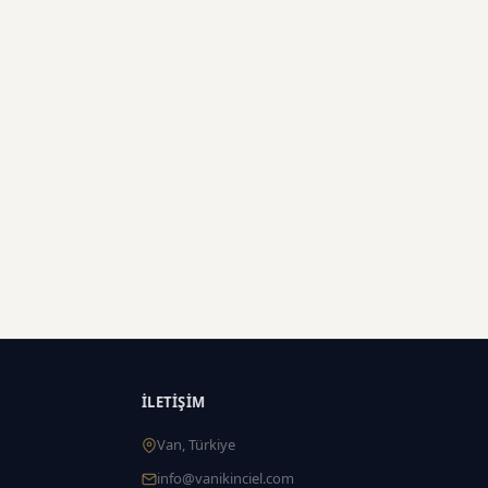
İLETIŞIM
Van, Türkiye
info@vanikinciel.com