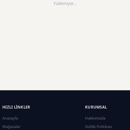
Yükleniyor...
HIZLI LINKLER
KURUMSAL
Anasayfa
Hakkımızda
Mağazalar
Gizlilik Politikası