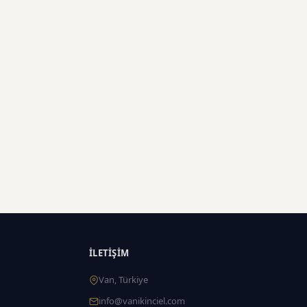
İLETIŞIM
Van, Türkiye
info@vanikinciel.com