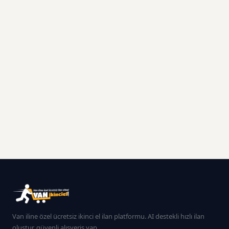
Van iline özel ücretsiz ikinci el ilan platformu. AI destekli hızlı ilan
oluştur, güvenli alışveriş yap.