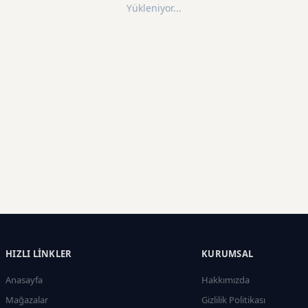
Yükleniyor...
HIZLI LINKLER
KURUMSAL
Anasayfa
Hakkımızda
Mağazalar
Gizlilik Politikası