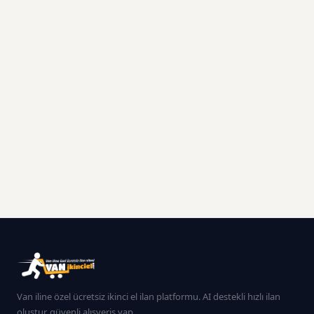
Van iline özel ücretsiz ikinci el ilan platformu. AI destekli hızlı ilan
oluştur, güvenli alışveriş yap.