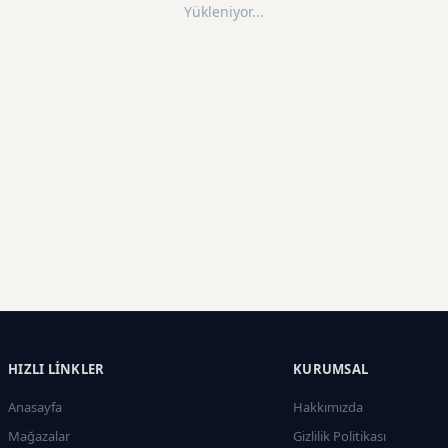
Yükleniyor...
HIZLI LINKLER
KURUMSAL
Anasayfa
Hakkımızda
Mağazalar
Gizlilik Politikası