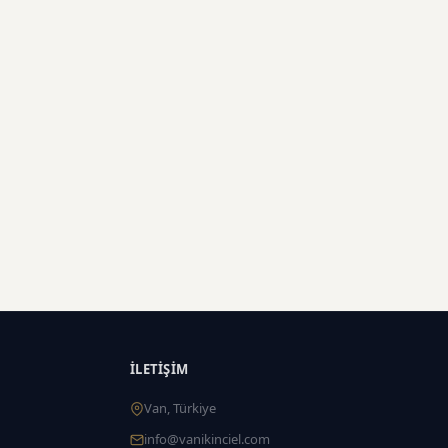
İLETIŞIM
Van, Türkiye
info@vanikinciel.com