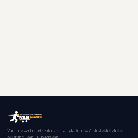
Van iline özel ücretsiz ikinci el ilan platformu. AI destekli hızlı ilan
oluştur, güvenli alışveriş yap.