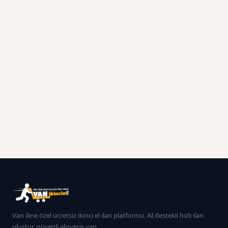
Van iline özel ücretsiz ikinci el ilan platformu. AI destekli hızlı ilan
oluştur, güvenli alışveriş yap.