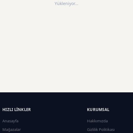
Yükleniyor...
HIZLI LINKLER
KURUMSAL
Anasayfa
Hakkımızda
Mağazalar
Gizlilik Politikası