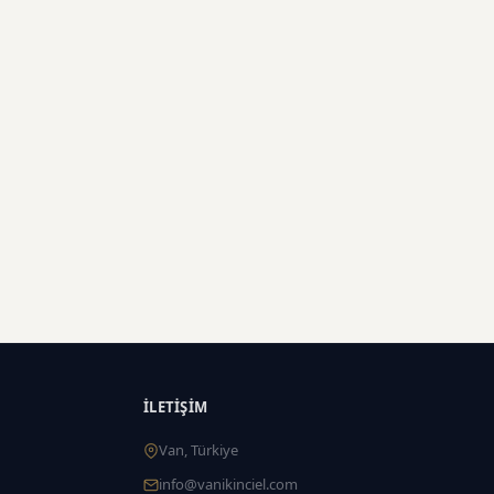
İLETIŞIM
Van, Türkiye
info@vanikinciel.com