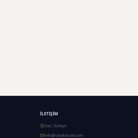
İLETIŞIM
Van, Türkiye
info@vanikinciel.com