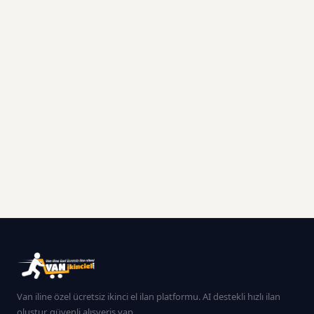
Van iline özel ücretsiz ikinci el ilan platformu. AI destekli hızlı ilan
oluştur, güvenli alışveriş yap.