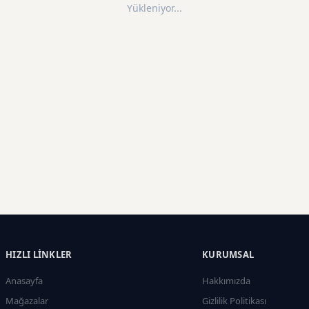
Yükleniyor...
HIZLI LINKLER
KURUMSAL
Anasayfa
Hakkımızda
Mağazalar
Gizlilik Politikası