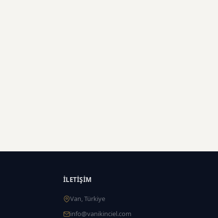
İLETIŞIM
Van, Türkiye
info@vanikinciel.com