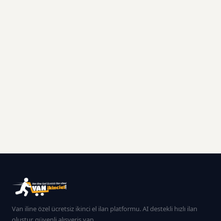
Van iline özel ücretsiz ikinci el ilan platformu. AI destekli hızlı ilan
oluştur, güvenli alışveriş yap.