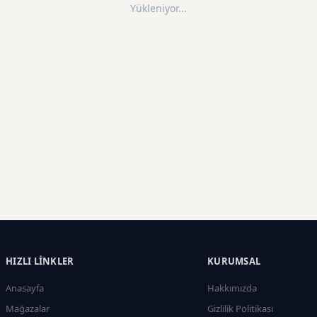
Yükleniyor...
HIZLI LINKLER
KURUMSAL
Anasayfa
Hakkımızda
Mağazalar
Gizlilik Politikası