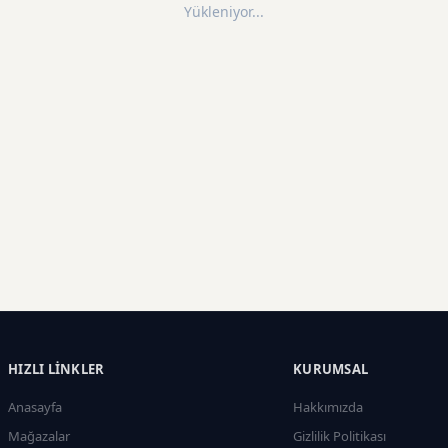
Yükleniyor...
HIZLI LINKLER
KURUMSAL
Anasayfa
Hakkımızda
Mağazalar
Gizlilik Politikası