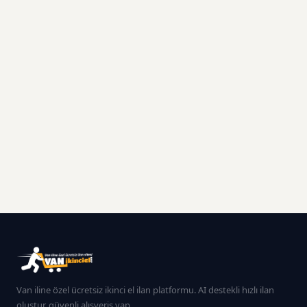
Van iline özel ücretsiz ikinci el ilan platformu. AI destekli hızlı ilan
oluştur, güvenli alışveriş yap.