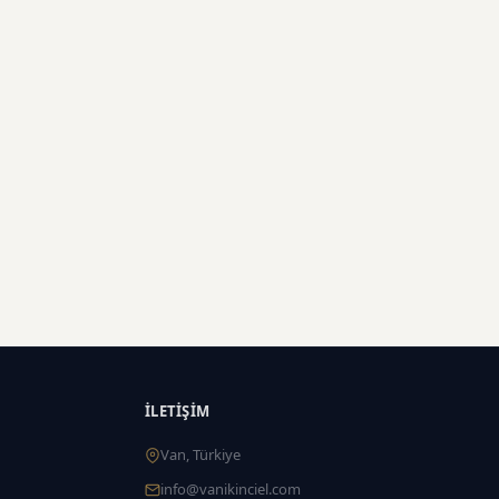
İLETIŞIM
Van, Türkiye
info@vanikinciel.com