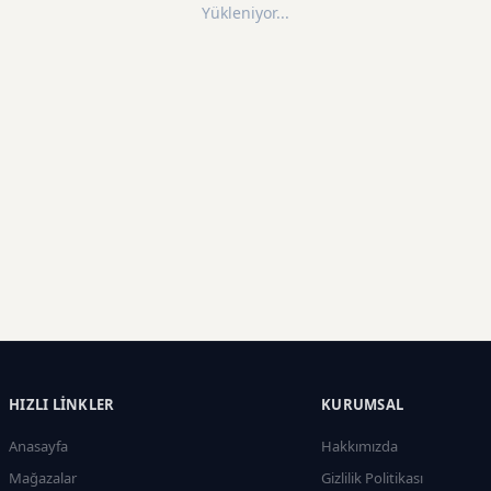
Yükleniyor...
HIZLI LINKLER
KURUMSAL
Anasayfa
Hakkımızda
Mağazalar
Gizlilik Politikası