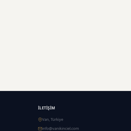
İLETIŞIM
Van, Türkiye
info@vanikinciel.com