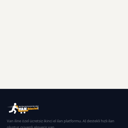
Van iline özel ücretsiz ikinci el ilan platformu. AI destekli hızlı ilan
oluştur, güvenli alışveriş yap.