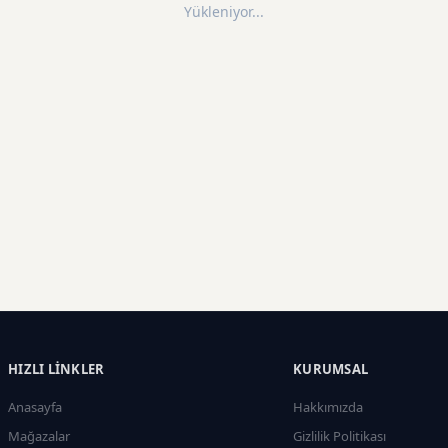
Yükleniyor...
HIZLI LINKLER
KURUMSAL
Anasayfa
Hakkımızda
Mağazalar
Gizlilik Politikası