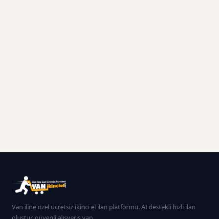
Van iline özel ücretsiz ikinci el ilan platformu. AI destekli hızlı ilan
oluştur, güvenli alışveriş yap.