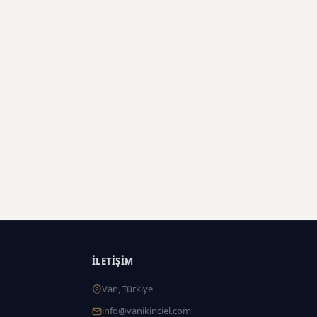
İLETIŞIM
Van, Türkiye
info@vanikinciel.com