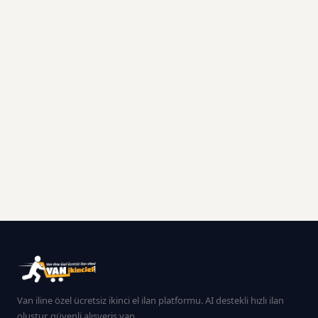
Van iline özel ücretsiz ikinci el ilan platformu. AI destekli hızlı ilan
oluştur, güvenli alışveriş yap.