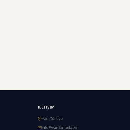
İLETIŞIM
Van, Türkiye
info@vanikinciel.com