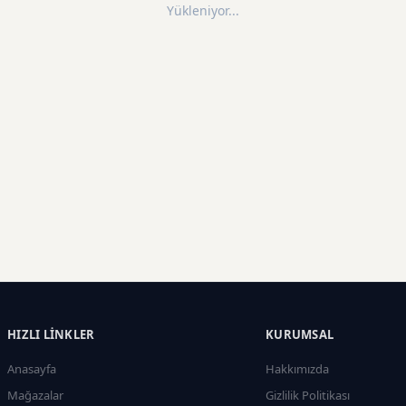
Yükleniyor...
HIZLI LINKLER
KURUMSAL
Anasayfa
Hakkımızda
Mağazalar
Gizlilik Politikası