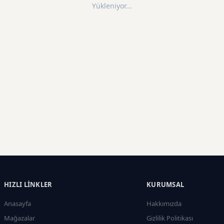
Yükleniyor...
HIZLI LINKLER
KURUMSAL
Anasayfa
Hakkımızda
Mağazalar
Gizlilik Politikası