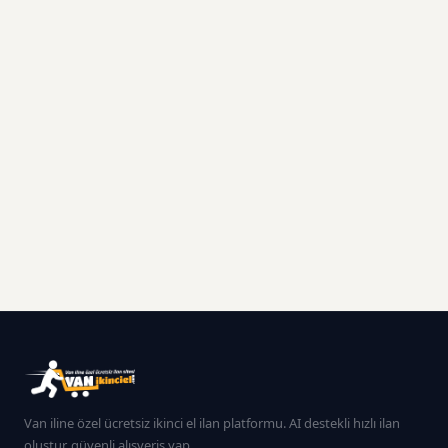
Van iline özel ücretsiz ikinci el ilan platformu. AI destekli hızlı ilan
oluştur, güvenli alışveriş yap.