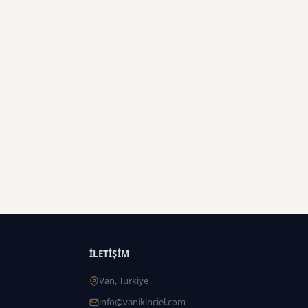
İLETIŞIM
Van, Türkiye
info@vanikinciel.com