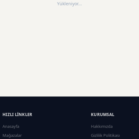
Yükleniyor...
HIZLI LINKLER
KURUMSAL
Anasayfa
Hakkımızda
Mağazalar
Gizlilik Politikası