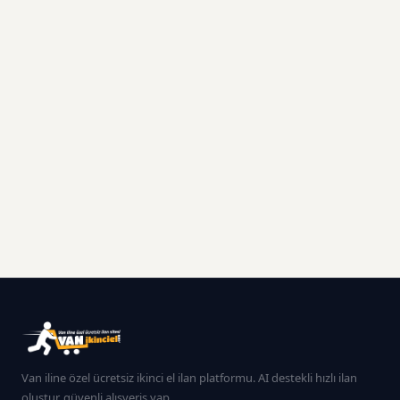
Van iline özel ücretsiz ikinci el ilan platformu. AI destekli hızlı ilan
oluştur, güvenli alışveriş yap.