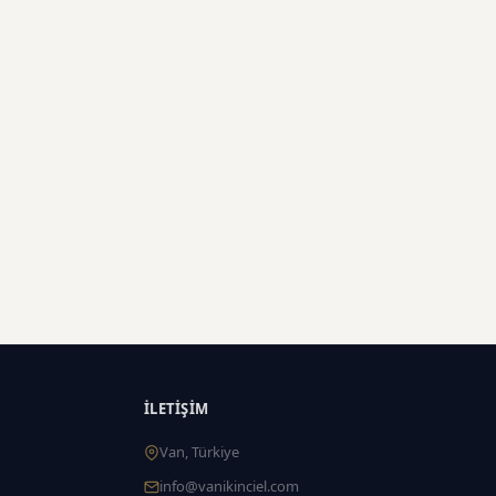
İLETIŞIM
Van, Türkiye
info@vanikinciel.com