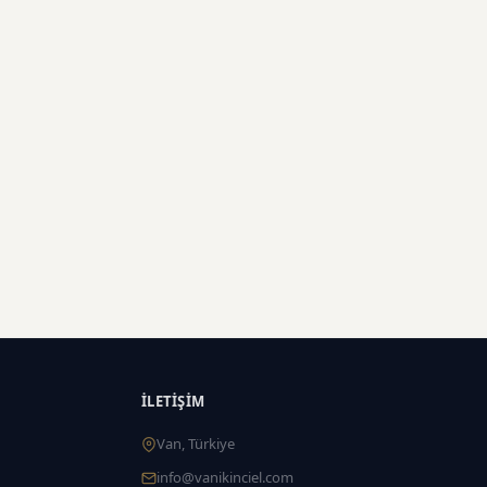
İLETIŞIM
Van, Türkiye
info@vanikinciel.com