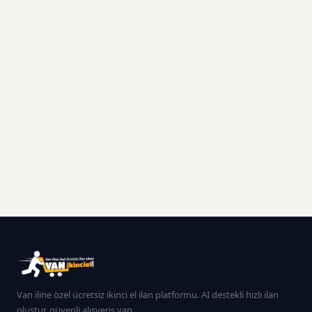
Van iline özel ücretsiz ikinci el ilan platformu. AI destekli hızlı ilan
oluştur, güvenli alışveriş yap.