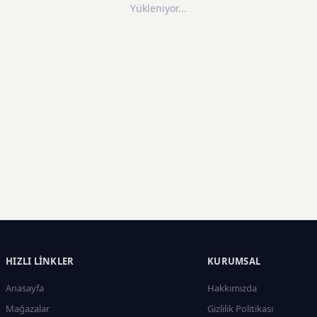
Yükleniyor...
HIZLI LINKLER
KURUMSAL
Anasayfa
Hakkımızda
Mağazalar
Gizlilik Politikası