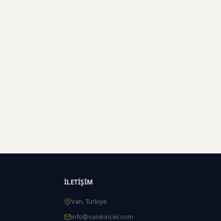
İLETIŞIM
Van, Türkiye
info@vanikinciel.com