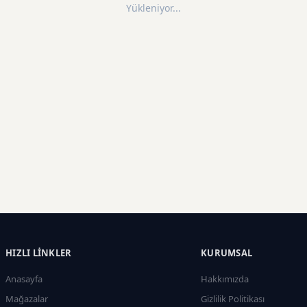
Yükleniyor...
HIZLI LINKLER
KURUMSAL
Anasayfa
Hakkımızda
Mağazalar
Gizlilik Politikası