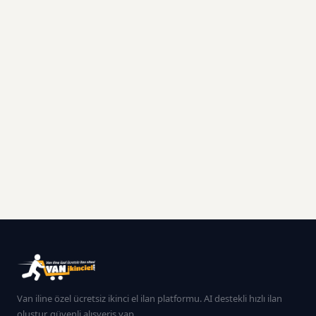
Van iline özel ücretsiz ikinci el ilan platformu. AI destekli hızlı ilan
oluştur, güvenli alışveriş yap.