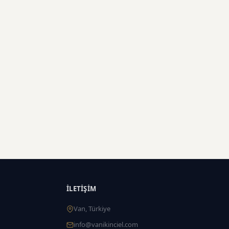
İLETIŞIM
Van, Türkiye
info@vanikinciel.com