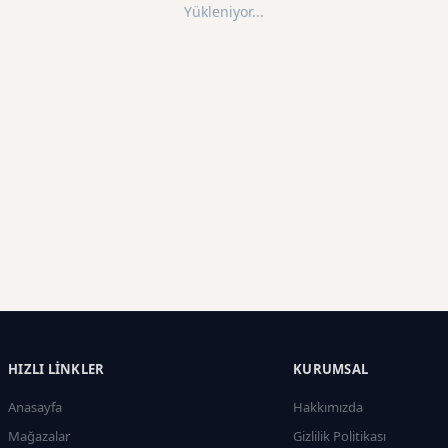
Yükleniyor...
HIZLI LINKLER
KURUMSAL
Anasayfa
Hakkımızda
Mağazalar
Gizlilik Politikası