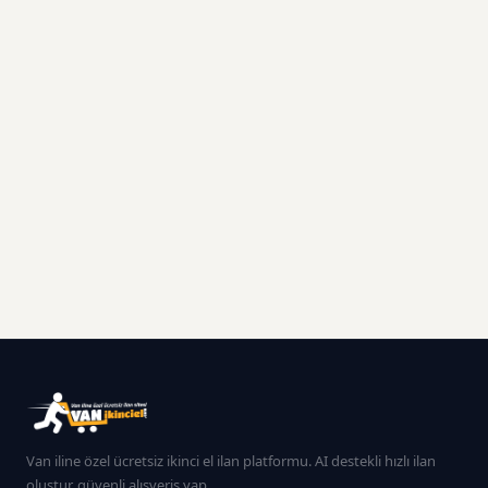
Van iline özel ücretsiz ikinci el ilan platformu. AI destekli hızlı ilan
oluştur, güvenli alışveriş yap.