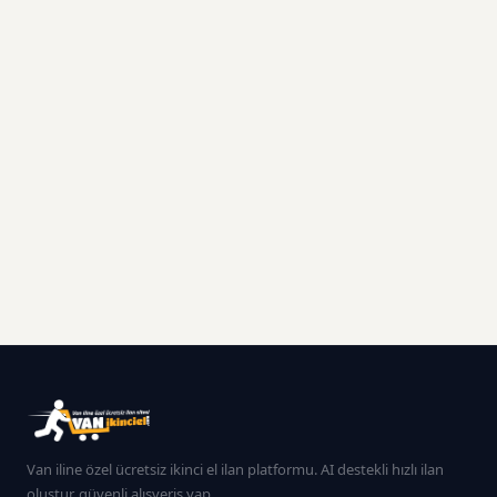
Van iline özel ücretsiz ikinci el ilan platformu. AI destekli hızlı ilan
oluştur, güvenli alışveriş yap.