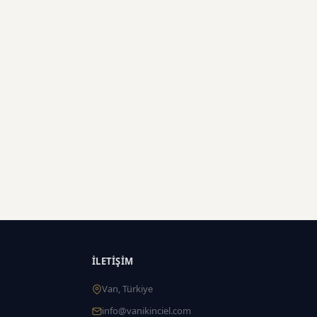
İLETIŞIM
Van, Türkiye
info@vanikinciel.com