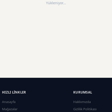
Yükleniyor...
HIZLI LINKLER
KURUMSAL
Anasayfa
Hakkımızda
Mağazalar
Gizlilik Politikası