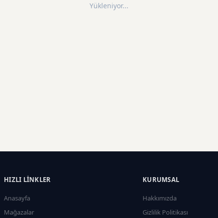
Yükleniyor...
HIZLI LINKLER
KURUMSAL
Anasayfa
Hakkımızda
Mağazalar
Gizlilik Politikası