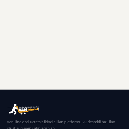
Van iline özel ücretsiz ikinci el ilan platformu. AI destekli hızlı ilan
oluştur, güvenli alışveriş yap.