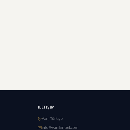
İLETIŞIM
Van, Türkiye
info@vanikinciel.com