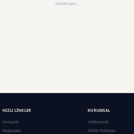
Yükleniyor...
HIZLI LINKLER
KURUMSAL
Anasayfa
Hakkımızda
Mağazalar
Gizlilik Politikası