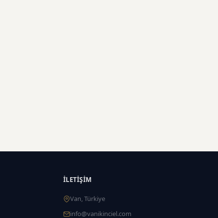
İLETIŞIM
Van, Türkiye
info@vanikinciel.com