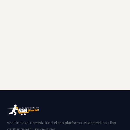
Van iline özel ücretsiz ikinci el ilan platformu. AI destekli hızlı ilan
oluştur, güvenli alışveriş yap.