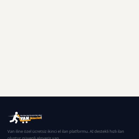
Van iline özel ücretsiz ikinci el ilan platformu. AI destekli hızlı ilan
oluştur, güvenli alışveriş yap.