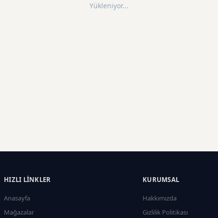
Yükleniyor...
HIZLI LINKLER
KURUMSAL
Anasayfa
Hakkımızda
Mağazalar
Gizlilik Politikası