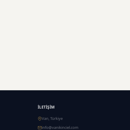
İLETIŞIM
Van, Türkiye
info@vanikinciel.com