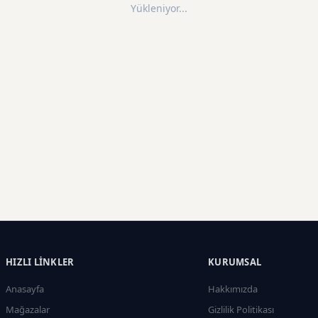
Yükleniyor...
HIZLI LINKLER
KURUMSAL
Anasayfa
Hakkımızda
Mağazalar
Gizlilik Politikası