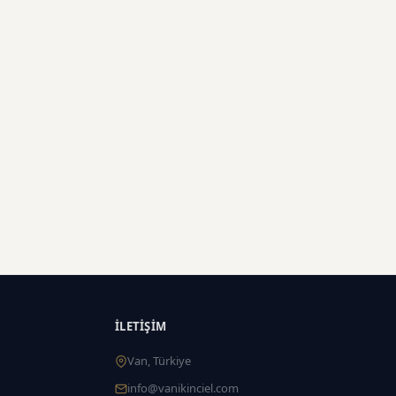
İLETIŞIM
Van, Türkiye
info@vanikinciel.com