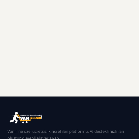
Van iline özel ücretsiz ikinci el ilan platformu. AI destekli hızlı ilan
oluştur, güvenli alışveriş yap.