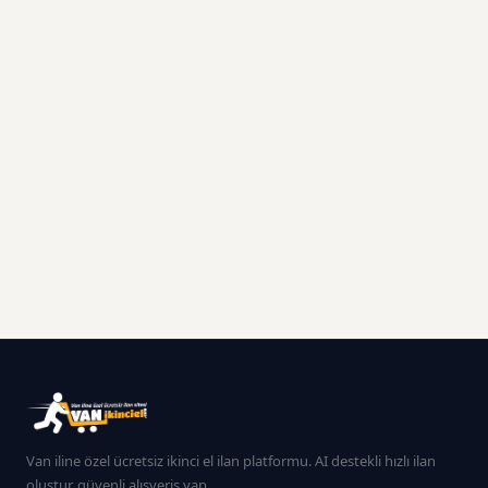
Van iline özel ücretsiz ikinci el ilan platformu. AI destekli hızlı ilan
oluştur, güvenli alışveriş yap.