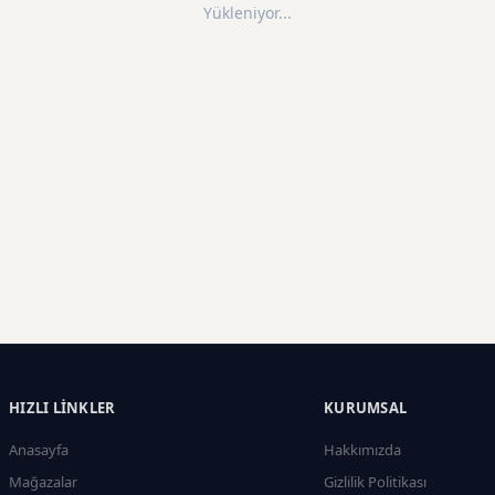
Yükleniyor...
HIZLI LINKLER
KURUMSAL
Anasayfa
Hakkımızda
Mağazalar
Gizlilik Politikası