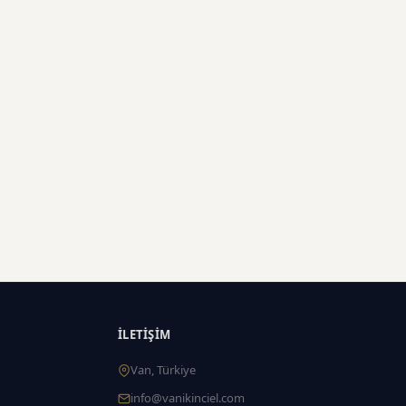
İLETIŞIM
Van, Türkiye
info@vanikinciel.com