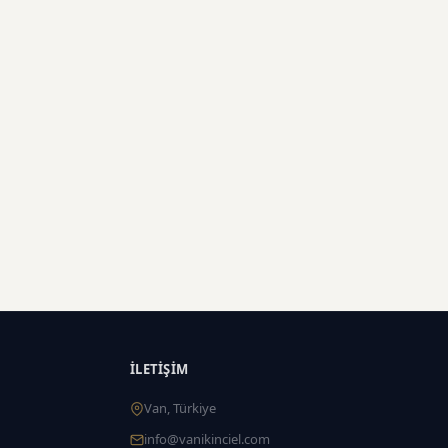
İLETIŞIM
Van, Türkiye
info@vanikinciel.com