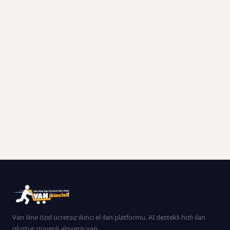
Van iline özel ücretsiz ikinci el ilan platformu. AI destekli hızlı ilan
oluştur, güvenli alışveriş yap.