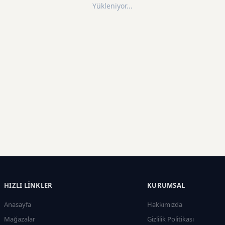
Yükleniyor...
HIZLI LINKLER
KURUMSAL
Anasayfa
Hakkımızda
Mağazalar
Gizlilik Politikası