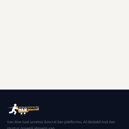
Van iline özel ücretsiz ikinci el ilan platformu. AI destekli hızlı ilan
oluştur, güvenli alışveriş yap.