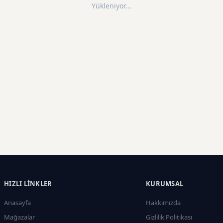
Yükleniyor...
HIZLI LINKLER
KURUMSAL
Anasayfa
Hakkımızda
Mağazalar
Gizlilik Politikası