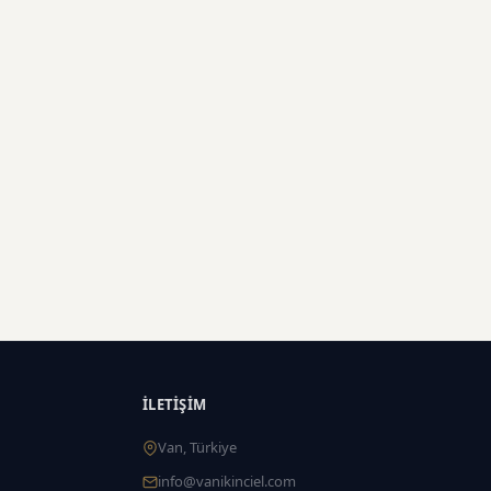
İLETIŞIM
Van, Türkiye
info@vanikinciel.com