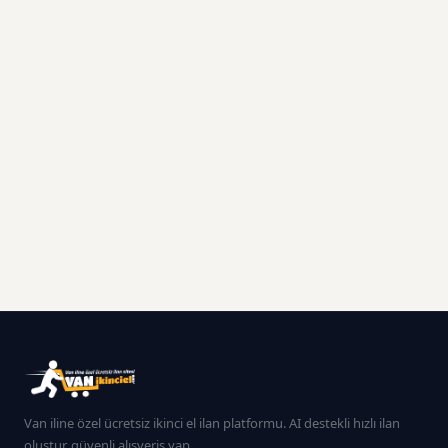
Van iline özel ücretsiz ikinci el ilan platformu. AI destekli hızlı ilan
oluştur, güvenli alışveriş yap.