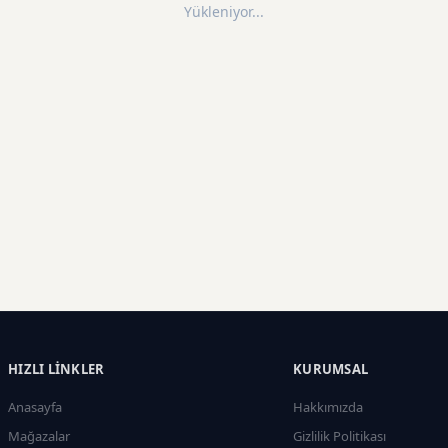
Yükleniyor...
HIZLI LINKLER
KURUMSAL
Anasayfa
Hakkımızda
Mağazalar
Gizlilik Politikası