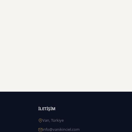
İLETIŞIM
Van, Türkiye
info@vanikinciel.com