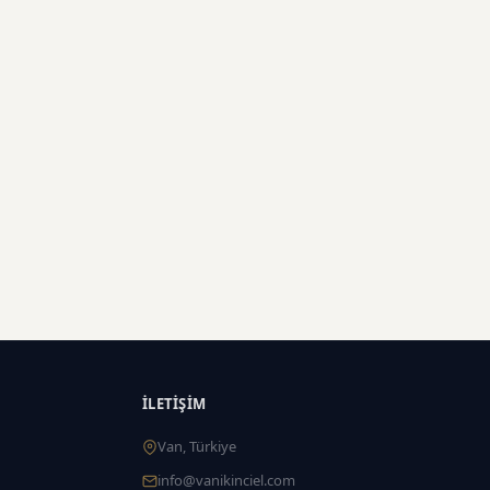
İLETIŞIM
Van, Türkiye
info@vanikinciel.com