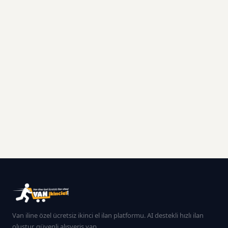
Van iline özel ücretsiz ikinci el ilan platformu. AI destekli hızlı ilan
oluştur, güvenli alışveriş yap.