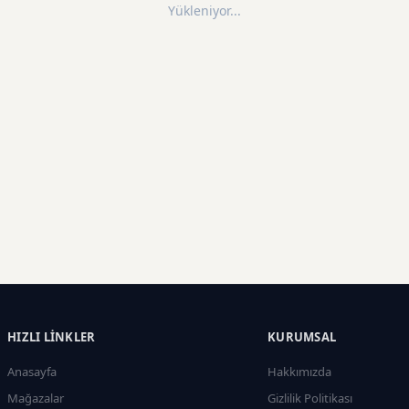
Yükleniyor...
HIZLI LINKLER
KURUMSAL
Anasayfa
Hakkımızda
Mağazalar
Gizlilik Politikası